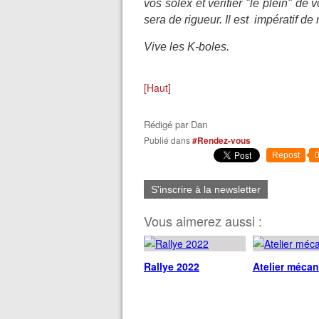
vos solex et vérifier "le plein" de
v
sera de rigueur. Il est impératif de
Vive les K-boles.
[Haut]
Rédigé par
Dan
Publié dans
#Rendez-vous
Repost
S'inscrire à la newsletter
Vous aimerez aussi :
Rallye 2022
Atelier méca