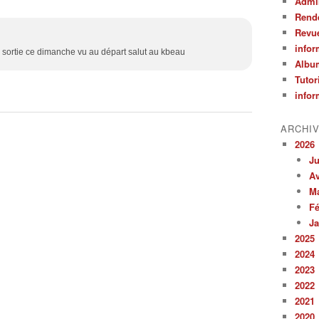
Admin
Rend
Revu
infor
sortie ce dimanche vu au départ salut au kbeau
Albu
Tutor
infor
ARCHI
2026
Ju
Av
M
Fé
Ja
2025
2024
2023
2022
2021
2020