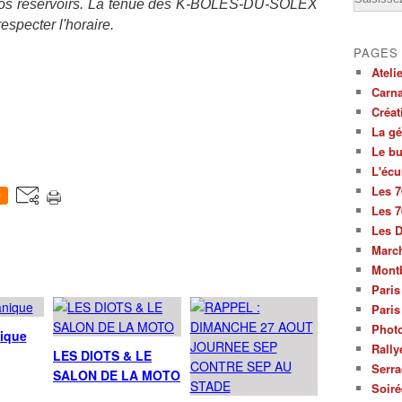
os réservoirs. La tenue des K-BOLES-DU-SOLEX
 respecter l'horaire.
PAGES
Ateli
Carna
Créat
La g
Le bu
L'écu
Les 7
0
Les 7
Les 
March
Mont
Paris
Paris
Photo
nique
Rally
LES DIOTS & LE
Serra
SALON DE LA MOTO
Soiré