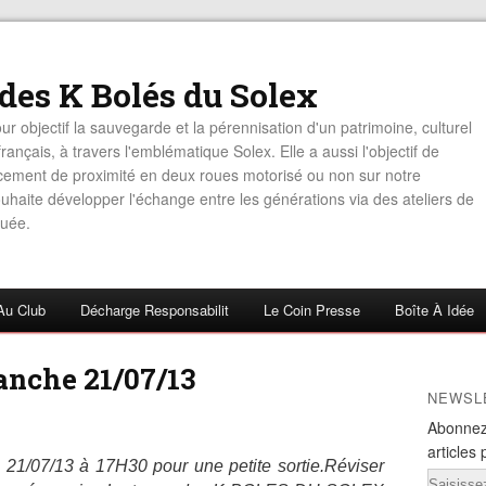
 des K Bolés du Solex
ur objectif la sauvegarde et la pérennisation d'un patrimoine, culturel
rançais, à travers l'emblématique Solex. Elle a aussi l'objectif de
acement de proximité en deux roues motorisé ou non sur notre
haite développer l'échange entre les générations via des ateliers de
uée.
Au Club
Décharge Responsabilit
Le Coin Presse
Boîte À Idée
anche 21/07/13
NEWSL
Abonnez
articles 
1/07/13 à 17H30 pour une petite sortie.Réviser
Email