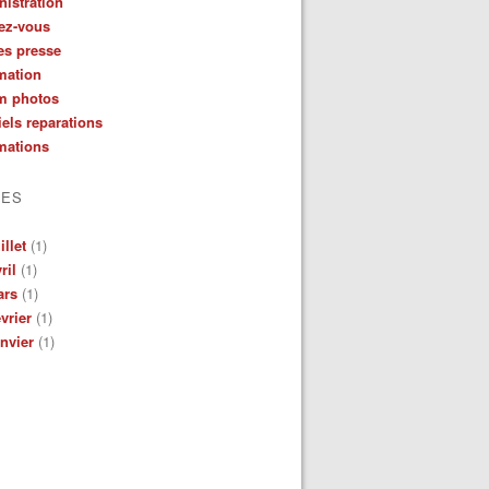
istration
ez-vous
es presse
mation
m photos
iels reparations
mations
VES
illet
(1)
ril
(1)
ars
(1)
vrier
(1)
nvier
(1)