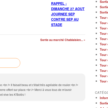
Sorti
RAPPEL :
Sorti
DIMANCHE 27 AOUT
Sorti
JOURNEE SEP
Tour 
CONTRE SEP AU
Tour 
STADE
Tour 
Tour 
Tour 
Sortie au marché Chablaisien... »
Tour 
Tour 
Tour 
Tour 
Tour 
Tour 
Tour 
Tour 
<br /> Il faisait beau et c'était très agréable de rouler.<br />
erre offert sur place.<br /> Merci à vous tous de m'avoir
CATÉG
t vive les K'Bolés !
Infor
Sorti