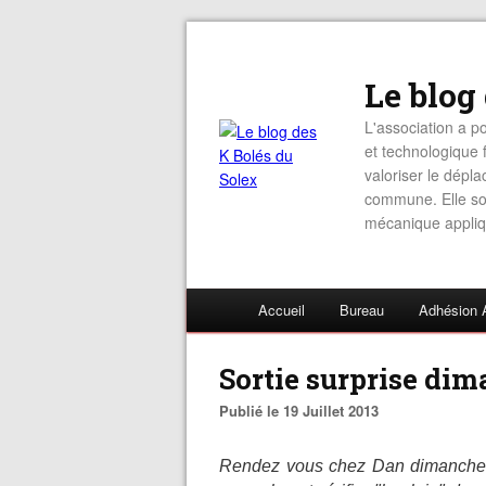
Le blog
L'association a po
et technologique f
valoriser le dépl
commune. Elle sou
mécanique appliq
Accueil
Bureau
Adhésion 
Sortie surprise dim
Publié le 19 Juillet 2013
Rendez vous chez Dan dimanche 2