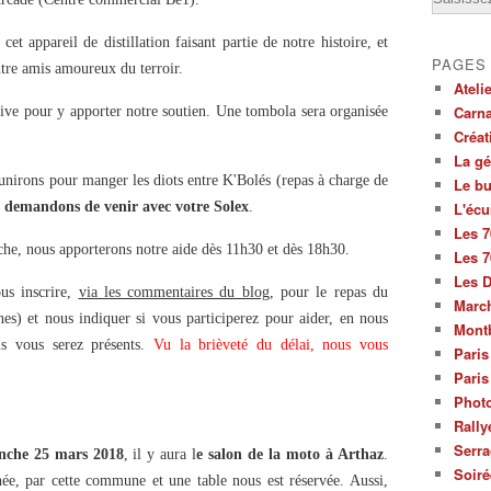
cet appareil de distillation faisant partie de notre histoire, et
PAGES
tre amis amoureux du terroir.
Ateli
Carna
stive pour y apporter notre soutien. Une tombola sera organisée
Créat
La g
unirons pour manger les diots entre K'Bolés (repas à charge de
Le bu
s demandons de venir avec votre Solex
.
L'écu
Les 7
che, nous apporterons notre aide dès 11h30 et dès 18h30.
Les 7
Les 
us inscrire,
via les commentaires du blog
, pour le repas du
March
es) et nous indiquer si vous participerez pour aider, en nous
Mont
ls vous serez présents.
Vu la brièveté du délai, nous vous
Paris
Paris
Photo
Rally
Serra
nche 25 mars 2018
, il y aura l
e salon de la moto à Arthaz
.
Soiré
, par cette commune et une table nous est réservée. Aussi,