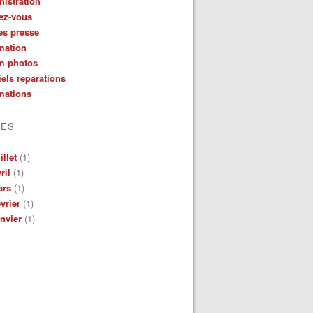
istration
ez-vous
es presse
mation
m photos
iels reparations
mations
VES
illet
(1)
ril
(1)
ars
(1)
vrier
(1)
nvier
(1)