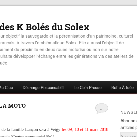
 des K Bolés du Solex
ur objectif la sauvegarde et la pérennisation d'un patrimoine, culturel
rançais, à travers l'emblématique Solex. Elle a aussi l'objectif de
acement de proximité en deux roues motorisé ou non sur notre
haite développer l'échange entre les générations via des ateliers de
uée.
Au Club
Décharge Responsabilit
Le Coin Presse
Boîte À Idée
 LA MOTO
…
NEWSL
Abonnez
articles 
 de la famille Lançon sera à Veigy
les 09, 10 et 11 mars 2018
Email
'Arcade (Centre commercial Be1).