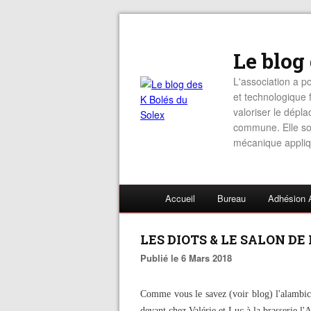
Le blog
L'association a po
et technologique f
valoriser le dépl
commune. Elle sou
mécanique appliq
Accueil
Bureau
Adhésion 
LES DIOTS & LE SALON DE
Publié le 6 Mars 2018
Comme vous le savez (voir blog) l'alambic
devant chez Valérie et Luc à la brasserie l