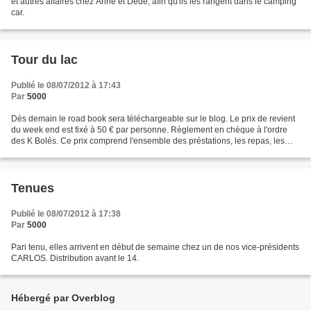
et autres affaires chez Anne et Dédé, afin qu'ils les rangent dans le camping
car.
Tour du lac
Publié le 08/07/2012 à 17:43
Par
5000
Dès demain le road book sera téléchargeable sur le blog. Le prix de revient
du week end est fixé à 50 € par personne. Règlement en chèque à l'ordre
des K Bolés. Ce prix comprend l'ensemble des préstations, les repas, les
boissons et le carburant pour...
Tenues
Publié le 08/07/2012 à 17:38
Par
5000
Pari tenu, elles arrivent en début de semaine chez un de nos vice-présidents
CARLOS. Distribution avant le 14.
Hébergé par Overblog