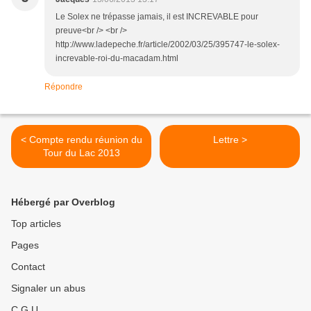
Le Solex ne trépasse jamais, il est INCREVABLE pour
preuve<br /> <br />
http://www.ladepeche.fr/article/2002/03/25/395747-le-solex-
increvable-roi-du-macadam.html
Répondre
< Compte rendu réunion du
Lettre >
Tour du Lac 2013
Hébergé par Overblog
Top articles
Pages
Contact
Signaler un abus
C.G.U.