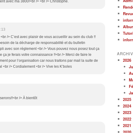
Admin
ésent avec ma 3800!<br /> <br /> Christophe.
Rend
Revu
infor
Albu
:13
Tutor
br /> C’est avec plaisir de vous accueillir au sein du club !!
infor
esoin de la décharge de responsabilité et du bulletin
pli avec son règlement <br /> Vous pouvez nous posez tout ça
ARCHI
ça je ferais votre connaissance !!<br /> Merci de faire le
2026
ent pour l’organisation car nous traitons par mail la suite de
Ju
al <br /> Cordialement <br /> Vive les K’boles
Av
M
Fé
Ja
rons!!<br /> À bientôt
2025
2024
2023
2022
2021
2020