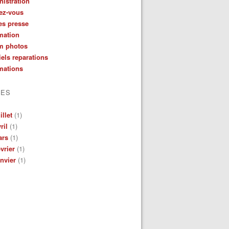
istration
ez-vous
es presse
mation
m photos
iels reparations
mations
VES
illet
(1)
ril
(1)
ars
(1)
vrier
(1)
nvier
(1)