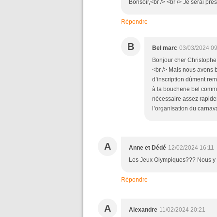
Bonsoir,<br /> <br /> Je serai pr
Répondre
B
Bel marc
03/03/2024 09
Bonjour cher Christophe <
<br /> Mais nous avons b
d’inscription dûment rem
à la boucherie bel comme 
nécessaire assez rapidem
l’organisation du carnav
A
Anne et Dédé
12/02/2024 16:11
Les Jeux Olympiques??? Nous y se
Répondre
A
Alexandre
11/02/2024 20:21