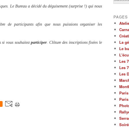
iques. Le Bureau a décidé du déguisement (surprise !) qui nous
PAGES
Ateli
re de participants afin que nous puissions organiser les
Carna
Créat
La g
s si vous souhaitez
participer
. Clôture des inscriptions fixées le
Le bu
L'écu
Les 7
Les 7
Les 
March
Mont
Paris
Paris
0
Photo
Rally
Serra
Soiré