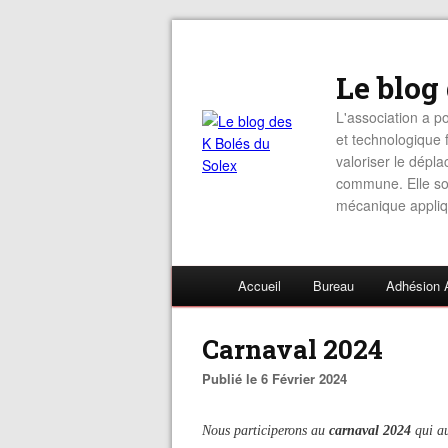
Le blog
L'association a po
et technologique f
valoriser le dépl
commune. Elle sou
mécanique appliq
Accueil
Bureau
Adhésion 
Carnaval 2024
Publié le 6 Février 2024
Nous participerons au
carnaval 2024
qui a