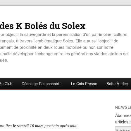
 des K Bolés du Solex
ur objectif la sauvegarde et la pérennisation d'un patrimoine, culturel
rançais, à travers l'emblématique Solex. Elle a aussi l'objectif de
acement de proximité en deux roues motorisé ou non sur notre
haite développer l'échange entre les générations via des ateliers de
uée.
Au Club
Décharge Responsabilit
Le Coin Presse
Boîte À Idée
NEWSL
Abonnez
articles 
ura lieu
le samedi 16 mars
prochain après-midi.
Email