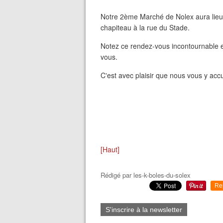
Notre 2ème Marché de Nolex aura lieu 
chapiteau à la rue du Stade.
Notez ce rendez-vous incontournable et
vous.
C'est avec plaisir que nous vous y acc
[Haut]
Rédigé par
les-k-boles-du-solex
Re
S'inscrire à la newsletter