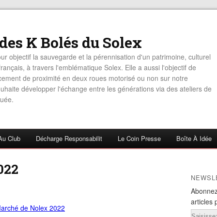
 des K Bolés du Solex
ur objectif la sauvegarde et la pérennisation d'un patrimoine, culturel
rançais, à travers l'emblématique Solex. Elle a aussi l'objectif de
acement de proximité en deux roues motorisé ou non sur notre
haite développer l'échange entre les générations via des ateliers de
uée.
Au Club
Décharge Responsabilit
Le Coin Presse
Boîte À Idée
022
NEWSL
Abonnez
articles 
Email