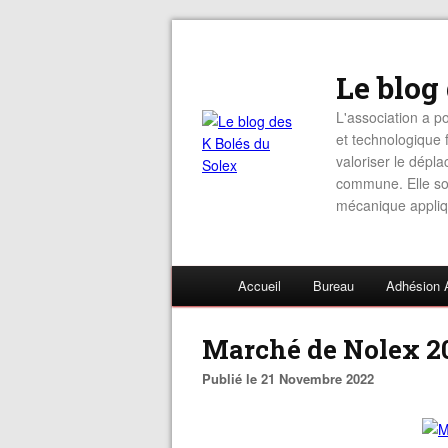
Le blog
L'association a po
et technologique f
valoriser le dépl
commune. Elle sou
mécanique appliq
Accueil
Bureau
Adhésion 
Marché de Nolex 2
Publié le 21 Novembre 2022