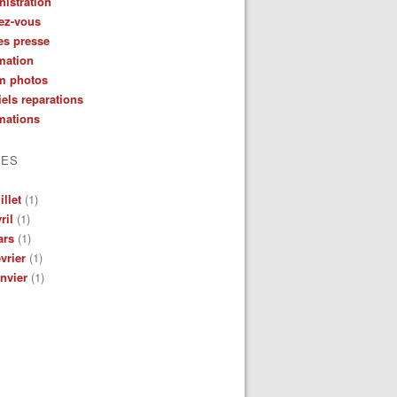
istration
ez-vous
es presse
mation
m photos
iels reparations
mations
VES
illet
(1)
ril
(1)
ars
(1)
vrier
(1)
nvier
(1)