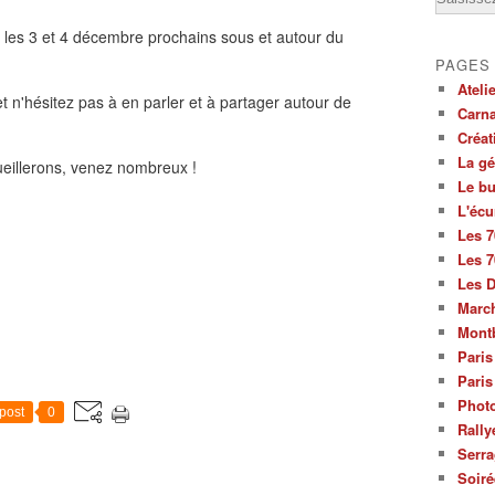
les 3 et 4 décembre prochains sous et autour du
PAGES
Ateli
 n'hésitez pas à en parler et à partager autour de
Carna
Créat
La g
ueillerons, venez nombreux !
Le bu
L'écu
Les 7
Les 7
Les 
March
Mont
Paris
Paris
Photo
post
0
Rally
Serra
Soiré