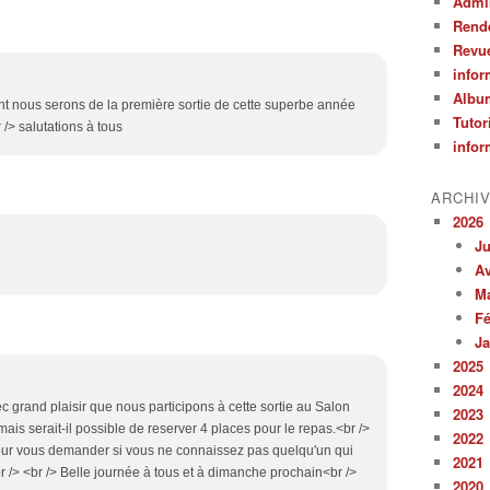
Admin
Rend
Revu
infor
Albu
nt nous serons de la première sortie de cette superbe année
Tutor
/> salutations à tous
infor
ARCHI
2026
Ju
Av
M
Fé
Ja
2025
2024
vec grand plaisir que nous participons à cette sortie au Salon
2023
ais serait-il possible de reserver 4 places pour le repas.<br />
2022
 pour vous demander si vous ne connaissez pas quelqu'un qui
2021
r /> <br /> Belle journée à tous et à dimanche prochain<br />
2020