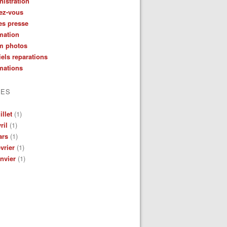
istration
ez-vous
es presse
mation
m photos
iels reparations
mations
VES
illet
(1)
ril
(1)
ars
(1)
vrier
(1)
nvier
(1)