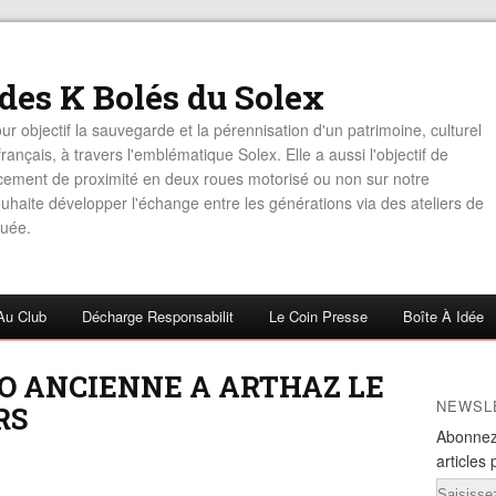
 des K Bolés du Solex
ur objectif la sauvegarde et la pérennisation d'un patrimoine, culturel
rançais, à travers l'emblématique Solex. Elle a aussi l'objectif de
acement de proximité en deux roues motorisé ou non sur notre
haite développer l'échange entre les générations via des ateliers de
uée.
Au Club
Décharge Responsabilit
Le Coin Presse
Boîte À Idée
O ANCIENNE A ARTHAZ LE
NEWSL
RS
Abonnez
articles 
Email