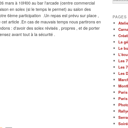
6 mars à 10H00 au bar l'arcade (centre commercial
aison en solex (si le temps le permet) au salon des
tre 6ème participation .Un repas est prévu sur place ,
PAGES
 cet article .En cas de mauvais temps nous partirons en
Ateli
ons : d'avoir des solex révisés , propres , et de porter
Carna
ensez avant tout à la sécurité .
Créat
La g
Le bu
L'écu
Les 7
Les 7
Les 
March
Mont
Paris
Paris
Photo
Rally
Serra
Soiré