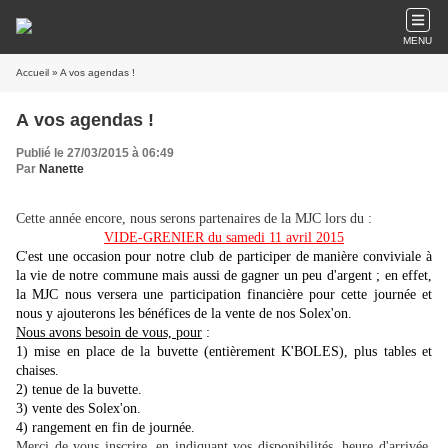
MENU
Accueil
» A vos agendas !
A vos agendas !
Publié le 27/03/2015 à 06:49
Par
Nanette
Cette année encore, nous serons partenaires de la MJC lors du :
VIDE-GRENIER du samedi 11 avril 2015
C'est une occasion pour notre club de participer de manière conviviale à
la vie de notre commune mais aussi de gagner un peu d'argent ; en effet,
la MJC nous versera une participation financière pour cette journée et
nous y ajouterons les bénéfices de la vente de nos Solex'on.
Nous avons besoin de vous, pour
:
1) mise en place de la buvette (entièrement K'BOLES), plus tables et
chaises.
2) tenue de la buvette.
3) vente des Solex'on.
4) rangement en fin de journée.
Merci de vous inscrire, en indiquant vos disponibilités, heure d'arrivée,