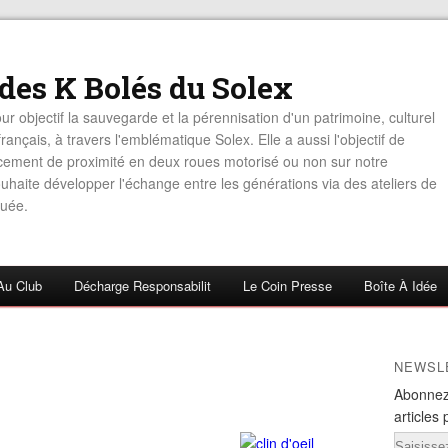
 des K Bolés du Solex
ur objectif la sauvegarde et la pérennisation d'un patrimoine, culturel
rançais, à travers l'emblématique Solex. Elle a aussi l'objectif de
acement de proximité en deux roues motorisé ou non sur notre
haite développer l'échange entre les générations via des ateliers de
uée.
Au Club
Décharge Responsabilit
Le Coin Presse
Boîte À Idée
NEWSL
Abonnez
articles 
Email