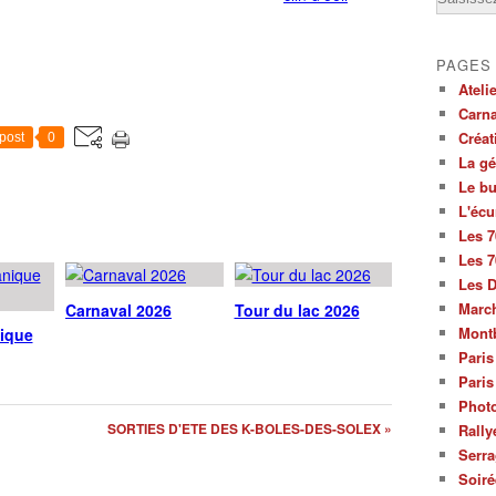
PAGES
Ateli
Carna
Créat
post
0
La g
Le bu
L'écu
Les 7
Les 7
Les 
March
Carnaval 2026
Tour du lac 2026
Mont
nique
Paris
Paris
Photo
SORTIES D'ETE DES K-BOLES-DES-SOLEX »
Rally
Serra
Soiré