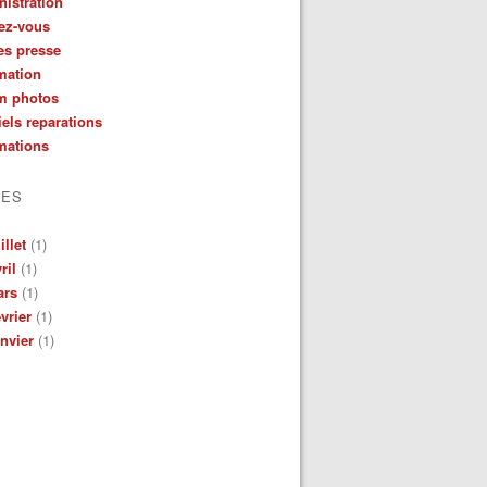
istration
ez-vous
es presse
mation
m photos
iels reparations
mations
VES
illet
(1)
ril
(1)
ars
(1)
vrier
(1)
nvier
(1)