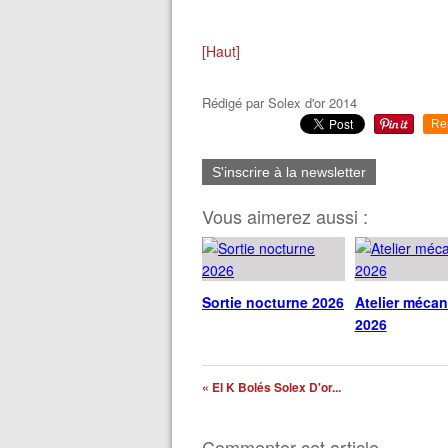
[Haut]
Rédigé par
Solex d'or 2014
Re
S'inscrire à la newsletter
Vous aimerez aussi :
Sortie nocturne 2026
Atelier méca
2026
« El K Bolés Solex D'or...
Commenter cet article