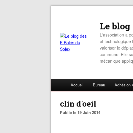
Le blog
L'association a po
et technologique f
valoriser le dépl
commune. Elle sou
mécanique appliq
Accueil
Bureau
Adhésion 
clin d'oeil
Publié le 19 Juin 2014